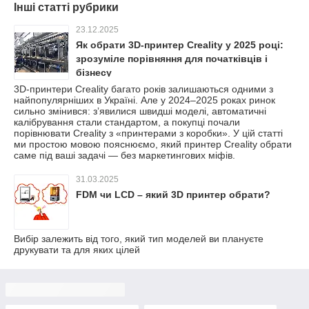
Інші статті рубрики
23.12.2025
Як обрати 3D‑принтер Creality у 2025 році:
зрозуміле порівняння для початківців і
бізнесу
3D‑принтери Creality багато років залишаються одними з
найпопулярніших в Україні. Але у 2024–2025 роках ринок
сильно змінився: зʼявилися швидші моделі, автоматичні
калібрування стали стандартом, а покупці почали
порівнювати Creality з «принтерами з коробки». У цій статті
ми простою мовою пояснюємо, який принтер Creality обрати
саме під ваші задачі — без маркетингових міфів.
31.03.2025
FDM чи LCD – який 3D принтер обрати?
Вибір залежить від того, який тип моделей ви плануєте
друкувати та для яких цілей