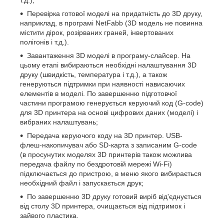
Перевірка готової моделі на придатність до 3D друку,
наприклад, в програмі NetFabb (3D модель не повинна
містити дірок, розірваних граней, інвертованих
полігонів і т.д.).
Завантаження 3D моделі в програму-слайсер. На
цьому етапі вибираються необхідні налаштування 3D
друку (швидкість, температура і т.д.), а також
генеруються підтримки при наявності нависаючих
елементів в моделі. По завершенню підготовчої
частини програмою генерується керуючий код (G-code)
для 3D принтера на основі цифрових даних (моделі) і
вибраних налаштувань;
Передача керуючого коду на 3D принтер. USB-
флеш-накопичувач або SD-карта з записаним G-code
(в просунутих моделях 3D принтерів також можлива
передача файлу по бездротовій мережі Wi-Fi)
підключається до пристрою, в меню якого вибирається
необхідний файл і запускається друк;
По завершенню 3D друку готовий виріб від'єднується
від столу 3D принтера, очищається від підтримок і
зайвого пластика.