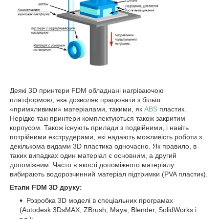
Деякі 3D принтери FDM обладнані нагріваючою
платформою, яка дозволяє працювати з більш
«примхливими» матеріалами, такими, як
ABS
пластик.
Нерідко такі принтери комплектуються також закритим
корпусом. Також існують прилади з подвійними, і навіть
потрійними екструдерами, які надають можливість роботи з
декількома видами 3D пластика одночасно. Як правило, в
таких випадках один матеріал є основним, а другий
допоміжним. Часто в якості допоміжного матеріалу
вибирають водорозчинний матеріал підтримки (PVA пластик).
Етапи FDM 3D друку:
Розробка 3D моделі в спеціальних програмах
(Autodesk 3DsMAX, ZBrush, Maya, Blender, SolidWorks і
т.д.);