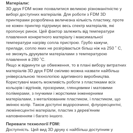
Матеріали:
3D друк FDM може похвалитися великою різноманітністю у
виборі доступних матеріалів. Для роботи з FDM 3D
принтерами розроблена величезна кількість пластику, проте
не кожен принтер підтримує весь спектр матеріалів, які
пропонує ринок. Цей фактор залежить від температури
плавлення конкретного матеріалу і максимальної
температури нагріву сопла пристрою. Грубо кажучи,
прилади, сопло яких не розігрівається більш ніж на 250 ˚ С,
не зможуть друкувати матеріалами з температурою
плавлення в 280 ˚С.
Якщо ж відкинути це обмеження, то в плані вибору витратних
матеріалів 3D друк FDM сміливо можна назвати найбільш
універсальною технологією адитивного виробництва.
Користувачі мають можливість роботи з пластиками всіх
кольорів і відтінків, прозорими, глянцевими і матовими
полімерами, з гнучкими і жорсткими інженерними
матеріалами, з металізованим пластиком, і пластиком, що
змінює колір. Також доступні водорозчинні, флуоресцентні,
люмінесцентні матеріали, пластик з дерев'яним
наповненням і багато іншого.
Переваги технології FDM:
Доступність. Цей вид 3D друку є найбільш доступним у