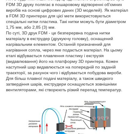
FDM 3D друку полягає в пошаровому відтворенні об'ємних
виробів на основі цифрових даних (3D моделей). Як матеріал
в FDM 3D принтерах для цієї мети використовуються
спеціальні нитки пластика. Такі нитки можуть бути діаметром
1,75 мм, або 2,85 (3) мм.
По суті, 3D друк FDM - це безперервна подача нитки
матеріалу в екструдер (друкуючу головку), оснащений
нагрівальним елементом. Останній призначений для
нагрівання сопла, через яке подається матеріал. На цьому
етапі відбувається плавлення пластику і екструзія
(видавлювання) його на платформу 3D принтера. Кожен
наступний шар видавлюється на попередній по заданій
траєкторії, за рахунок чого і відбувається побудова вироби.
Для більш плавної подачі матеріалу, а також швидкого
затвердіння шарів, екструдери оснащуються зовнішніми
вентиляторами, які створюють різкий перепад температур.