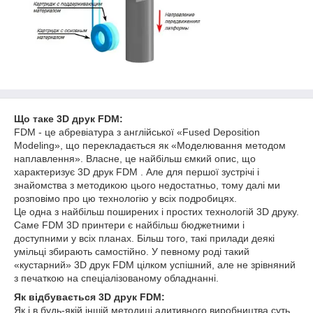
Що таке 3D друк FDM:
FDM - це абревіатура з англійської «Fused Deposition
Modeling», що перекладається як «Моделювання методом
наплавлення». Власне, це найбільш ємкий опис, що
характеризує 3D друк FDM . Але для першої зустрічі і
знайомства з методикою цього недостатньо, тому далі ми
розповімо про цю технологію у всіх подробицях.
Це одна з найбільш поширених і простих технологій 3D друку.
Саме FDM 3D принтери є найбільш бюджетними і
доступними у всіх планах. Більш того, такі прилади деякі
умільці збирають самостійно. У певному роді такий
«кустарний» 3D друк FDM цілком успішний, але не зрівняний
з печаткою на спеціалізованому обладнанні.
Як відбувається 3D друк FDM:
Як і в будь-якій іншій методиці адитивного виробництва суть