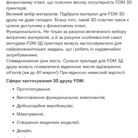
фінансовому плані, що пояснює високу популярність FDM 3D
принтерів;
Великий вибір матеріалів. Підібрати матеріал для FDM 3D
друку не дуже складно. Більш того, такий 3D пластик також є
цілком доступним у фінансовому плані;
Функціональність. Не тільки за рахунок величезного вибору
витратних матеріалів, а й за рахунок особливостей самої
методики FDM 3Д принтери можуть застосовуватися для
найрізноманітніших завдань, що і робить їх надзвичайно
затребуваними;
Співвідношення ціна якість. Сучасні прилади для FDM 3Д
друку можуть похвалитися відмінною якістю відтворення
об'єктів (аж до 40 мікрон!) При відносно невисокій вартості.
Сфери застосування 3D друку FDM:
Прототипування;
Виготовлення функціональних компонентів;
Дрібносерійне виробництво;
Макетування;
Створення медичних моделей;
Дизайн;