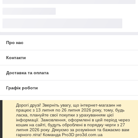
Про нас
Контакти
Доставка та оплата
Графік роботи
Повна версія сайту
Дорогі друзі! Зверніть увагу, що інтернет-магазин не
працює з 13 липня по 26 липня 2026 року, тому, будь
ласка, плануйте свої покупки з урахуванням цієї
Сайт створено на маркетплейсі
Prom.ua
інформації. Замовлення, оформлені в цей період через
кошик на сайті, будуть оброблені в порядку черги з 27
липня 2026 року. Дякуємо за розуміння та бажаємо вам
Політика конфіденційності
гарного літа! Команда Pro3D pro3d.com.ua