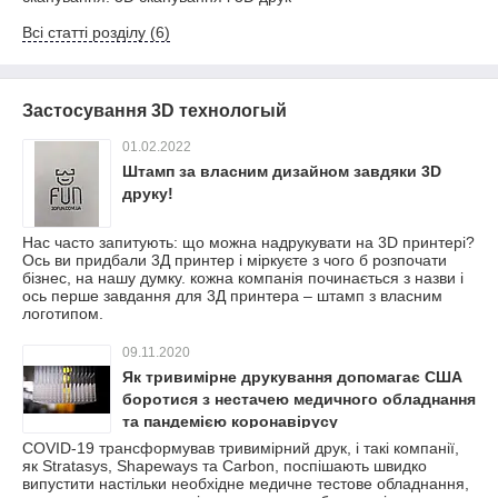
Всі статті розділу (6)
Застосування 3D технологый
01.02.2022
Штамп за власним дизайном завдяки 3D
друку!
Нас часто запитують: що можна надрукувати на 3D принтері?
Ось ви придбали 3Д принтер і міркуєте з чого б розпочати
бізнес, на нашу думку. кожна компанія починається з назви і
ось перше завдання для 3Д принтера – штамп з власним
логотипом.
09.11.2020
Як тривимірне друкування допомагає США
боротися з нестачею медичного обладнання
та пандемією коронавірусу
COVID-19 трансформував тривимірний друк, і такі компанії,
як Stratasys, Shapeways та Carbon, поспішають швидко
випустити настільки необхідне медичне тестове обладнання,