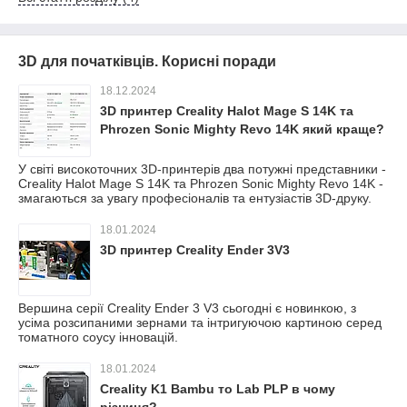
3D для початківців. Корисні поради
18.12.2024
3D принтер Creality Halot Mage S 14K та
Phrozen Sonic Mighty Revo 14K який краще?
У світі високоточних 3D-принтерів два потужні представники -
Creality Halot Mage S 14K та Phrozen Sonic Mighty Revo 14K -
змагаються за увагу професіоналів та ентузіастів 3D-друку.
18.01.2024
3D принтер Creality Ender 3V3
Вершина серії Creality Ender 3 V3 сьогодні є новинкою, з
усіма розсипаними зернами та інтригуючою картиною серед
томатного соусу інновацій.
18.01.2024
Creality K1 Bambu то Lab PLP в чому