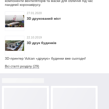
компоненти вентиляторів та маски для обличчя під час
пандемії коронавірусу.
27.01.2020
3D друкований міст
22.10.2019
3D друк будинків
3D-принтер Vulcan «друкує» будинки вже сьогодні!
Всі статті розділу (29)