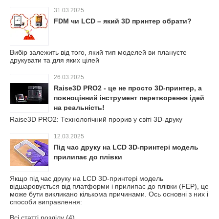
31.03.2025
FDM чи LCD – який 3D принтер обрати?
Вибір залежить від того, який тип моделей ви плануєте
друкувати та для яких цілей
26.03.2025
Raise3D PRO2 - це не просто 3D-принтер, а
повноцінний інструмент перетворення ідей
на реальність!
Raise3D PRO2: Технологічний прорив у світі 3D-друку
12.03.2025
Під час друку на LCD 3D-принтері модель
прилипає до плівки
Якщо під час друку на LCD 3D-принтері модель
відшаровується від платформи і прилипає до плівки (FEP), це
може бути викликано кількома причинами. Ось основні з них і
способи виправлення:
Всі статті розділу (4)