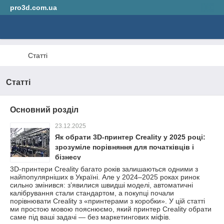
pro3d.com.ua
Статті
Статті
Основний розділ
23.12.2025
Як обрати 3D‑принтер Creality у 2025 році:
зрозуміле порівняння для початківців і
бізнесу
3D‑принтери Creality багато років залишаються одними з
найпопулярніших в Україні. Але у 2024–2025 роках ринок
сильно змінився: зʼявилися швидші моделі, автоматичні
калібрування стали стандартом, а покупці почали
порівнювати Creality з «принтерами з коробки». У цій статті
ми простою мовою пояснюємо, який принтер Creality обрати
саме під ваші задачі — без маркетингових міфів.