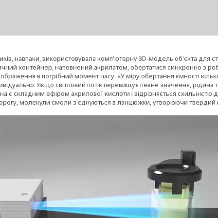
ів, навпаки, використовувала комп'ютерну 3D-модель об'єкта для ст
чний контейнер, наповнений акрилатом, обертатися синхронно з ро
 зображення в потрібний момент часу. «У міру обертання ємності кіль
відуально. Якщо світловий потік перевищує певне значення, рідина т
на є складним ефіром акрилової кислоти і відрізняється схильністю до
порогу, молекули смоли з'єднуються в ланцюжки, утворюючи твердий 