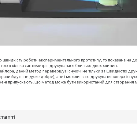
о швидкість роботи експериментального прототипу, то показана на д
тою в кілька сантиметрів друкувалася близько двох хвилин.
ейлора, даний метод перевершує існуючі не тільки за швидкістю друк
прави йдуть не дуже добре), але і можливістю друкувати поверх існую
чені припускають, що метод може бути використаний для створення 
статті