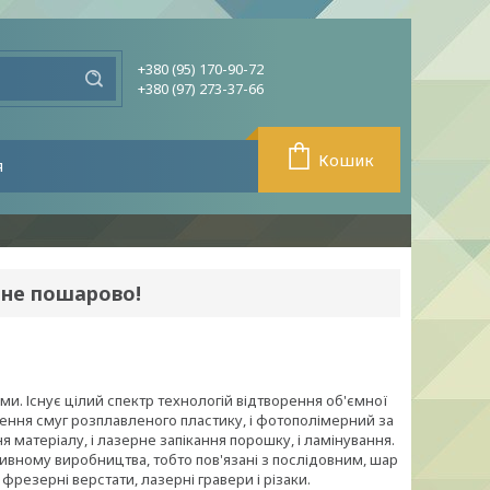
+380 (95) 170-90-72
+380 (97) 273-37-66
Кошик
я
 не пошарово!
и. Існує цілий спектр технологій відтворення об'ємної
сення смуг розплавленого пластику, і фотополімерний за
матеріалу, і лазерне запікання порошку, і ламінування.
итивному виробництва, тобто пов'язані з послідовним, шар
резерні верстати, лазерні гравери і різаки.