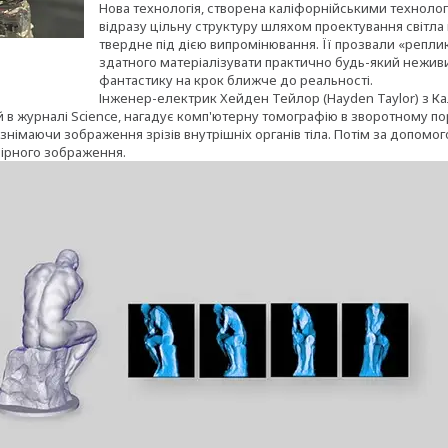
Нова технологія, створена каліфорнійськими технолог
відразу цільну структуру шляхом проектування світла
твердне під дією випромінювання. Її прозвали «репли
здатного матеріалізувати практично будь-який нежив
фантастику на крок ближче до реальності.
Інженер-електрик Хейден Тейлор (Hayden Taylor) з Ка
 в журналі Science, нагадує комп'ютерну томографію в зворотному по
 знімаючи зображення зрізів внутрішніх органів тіла. Потім за допом
ірного зображення.