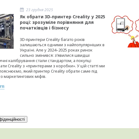
23 грудня 2025
Як обрати 3D‑принтер Creality у 2025
році: зрозуміле порівняння для
початківців і бізнесу
3D‑принтери Creality багато років
залишаються одними з найпопулярніших в
Україні. Але у 2024–2025 роках ринок
сильно змінився: зʼявилися швидші
ичні калібрування стали стандартом, а покупці
ти Creality з «принтерами з коробки». У цій статті ми
ояснюємо, який принтер Creality обрати саме під
ез маркетингових міфів.
тті
фіденційності