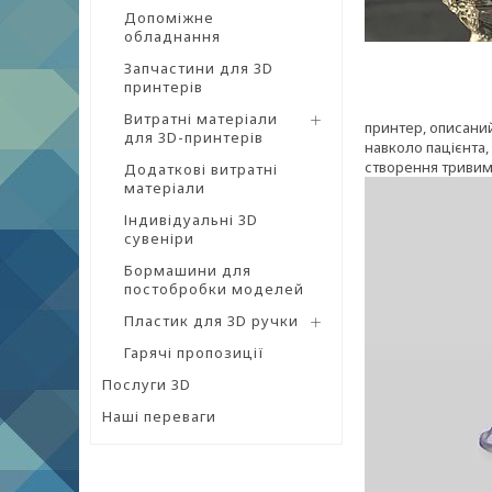
Допоміжне
обладнання
Запчастини для 3D
принтерів
Витратні матеріали
принтер, описаний
для 3D-принтерів
навколо пацієнта,
створення тривим
Додаткові витратні
матеріали
Індивідуальні 3D
сувеніри
Бормашини для
постобробки моделей
Пластик для 3D ручки
Гарячі пропозиції
Послуги 3D
Наші переваги