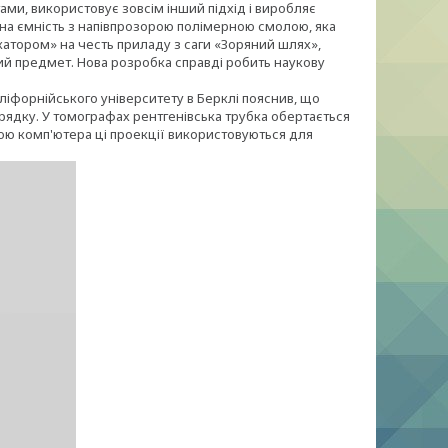
ами, використовує зовсім інший підхід і виробляє
 на ємність з напівпрозорою полімерною смолою, яка
катором» на честь приладу з саги «Зоряний шлях»,
ий предмет. Нова розробка справді робить наукову
ліфорнійського університету в Берклі пояснив, що
рядку. У томографах рентгенівська трубка обертається
огою комп'ютера ці проекції використовуються для