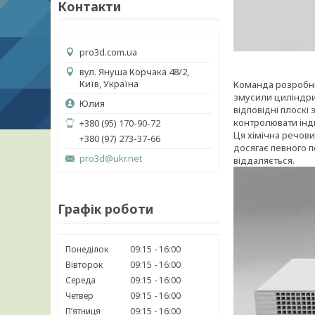
Контакти
pro3d.com.ua
вул. Януша Корчака 48/2,
Київ, Україна
Команда розробник
змусили циліндри
Юлия
відповідні плоскі
контролювати інди
+380 (95) 170-90-72
Ця хімічна речови
+380 (97) 273-37-66
досягає певного 
pro3d@ukr.net
віддаляється.
Графік роботи
Понеділок
09:15
16:00
Вівторок
09:15
16:00
Середа
09:15
16:00
Четвер
09:15
16:00
Пʼятниця
09:15
16:00