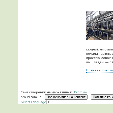
моделі, автомат
почали порівнюва
простою мовою п
ваші задачі — б
Повна версія ста
Сайт створений на маркетплейсі
Prom.ua
pro3d.com.ua |
|
Поскаржитися на контент
Політика кон
Select Language
▼