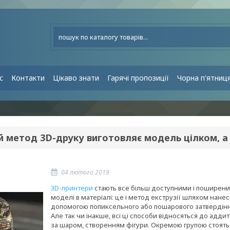
с
Контакти
Цікаво знати
Гарячі пропозиції
Чорна п'ятниц
й метод 3D-друку виготовляє модель цілком, а
04 лютого 2019
3D-принтери
стають все більш доступними і поширеним
моделі в матеріалі: це і метод екструзії шляхом нане
допомогою попиксельного або пошарового затвердіння 
Але так чи інакше, всі ці способи відносяться до адд
за шаром, створенням фігури. Окремою групою стоять ф