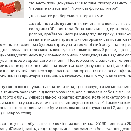
"точність позиціонування"? Що таке "повторюваність"?
"паразитная засвітка" і "точність фотополімера".
Для початку розберемося з термінами:
дозвіл позиціонування
- величина, що показує, нас
координат 3D принтера. Вона залежить від кута крок
ротора, драйвера і його режиму поділу кроку, а також 
згадати й інший параметр - повторюваність позиціюванн
ложень, то кожен раз будемо отримувати трохи різний результат через 
хідної точки. Повторюваність показує, наскільки великий розкид цієї в
дньоквадратичному відхиленню помилки позиціонування. Одним слов
ування щодо середнього значення. Повторюваність залежить головни
ить лише про те, чи стабільна помилка позиціонування чи ні, але ніч
ютно неточний принтер з прекрасною повторюваністю по осі Z. Інформ
бники LCD принтерів зазвичай не вказують, але що тоді називають "т
нування по осі
- узагальнена величина, що показує, в яких межах м
я точність залежить від повторюваності, але включає в себе не тільки
 тобто є більш універсальною характеристикою. Коли маркетологи вир
ай мають на увазі саме точність позиціонування по осі Z. Таким чином
азник того, як велика може бути помилка позиціонування осі Z, але ц
(10 мікрометрів).
я, що у нас відбувається в двох інших площинах - XY. 3D принтер з 2
рану 47 мкм і, навіть, якщо теоретично програмне забезпечення дозво