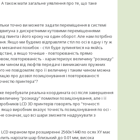
 А також мати загальне уявлення про те, що таке
кільки точно ви можете задати переміщення в системі
у двигуна з дискретними кутовими переміщеннями
від гвинта і його кроку на один оборот. Але нам потрібно
я. Якщо ми будемо відправляти стіл по осі в одну і ту ж
механічні похибок - стіл буде зупинятися на якійсь
ідстані, а якщо точніше - повторюваність прямо
ом, повторюваність - характеризує величину "розкиду"
м чином від люфтів передачі і виникаючих пружних
ого не повідомляє про її величину і таким чином можна
ацію про дозвіл позиціонування і повторюваності
очністю принтера"?
оже перебувати реальна координата осі після завершення
 величину "розкиду" помилки позиціонування, але і її
обників LCD 3D принтерів говорять про "точності
, якщо виробник вказує точність позиціонування по осі -
е не означає, що всі шари зможете надрукувати з
K LCD екраном при розширенні 2560х1440 по осях XY має
лить нарізати шар близький до 0.01 мм, висока