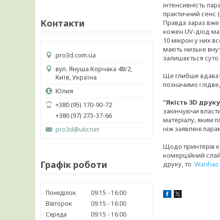
інтенсивність пар
практичний сенс (
Контакти
Правда зараз вже
кожен UV-діод має
10 мікрон у них в
мають низьке внут
pro3d.com.ua
залишається суто
вул. Януша Корчака 48/2,
Ще глибше вдавати
Київ, Україна
позначимо і підв
Юлия
"Якість 3D друк
+380 (95) 170-90-72
закінчуючи власти
+380 (97) 273-37-66
матеріалу, яким п
ніж заявлені пара
pro3d@ukr.net
Щодо принтерів ко
комерційний слай
Графік роботи
друку, то
Wanhao 
Понеділок
09:15
16:00
Вівторок
09:15
16:00
Середа
09:15
16:00