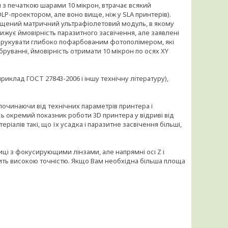
ія з печаткою шарами 10 мікрон, втрачає всякий
DLP-проектором, але воно вище, ніж у SLA принтерів).
ащений матричний ультрафіолетовий модуль, в якому
ижує ймовірність паразитного засвічення, але заявлені
що друкувати глибоко пофарбованим фотополімером, які
бруванні, ймовірність отримати 10 мікрон по осях XY
иклад ГОСТ 27843-2006 і іншу технічну літературу),
, починаючи від технічних параметрів принтера і
ь окремий показник роботи 3D принтера у відриві від
ріалів такі, що їх усадка і паразитне засвічення більші,
иці з фокусирующими лінзами, але напрямні осі Z і
ть високою точністю. Якщо Вам необхідна більша площа