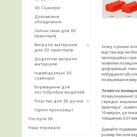
3D Сканери
Допоміжне
обладнання
Запчастини для 3D
принтерів
Витратні матеріали
точку з різних по
для 3D-принтерів
відстані від необ
пропорційна сере
Додаткові витратні
помилки позиціон
матеріали
деформацій, говор
Індивідуальні 3D
побудувати абсол
сувеніри
позиціювання виро
Бормашини для
Точність позиціо
постобробки моделей
позиціонування. Ц
Пластик для 3D ручки
середнє значення,
принтера", зазвич
Гарячі пропозиції
10 мікрон, це пок
товщиною 0.01 мм 
Послуги 3D
Наші переваги
Давайте подивимос
розмір пікселя ек