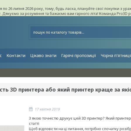
ня по 26 липня 2026 року, тому, будь ласка, плануйте свої покупки з 
ку. Дякуємо за розуміння та бажаємо вам гарного літа! Команда Pro3D 
с
Контакти
Цікаво знати
Гарячі пропозиції
Чорна п'ятниц
сть 3D принтера або який принтер краще за які
17 квітня 2019
З якою точністю друкує цей 3D принтер? Який принтер 
статті
Щоб відповісти на ці питання, потрібно спочатку розіб