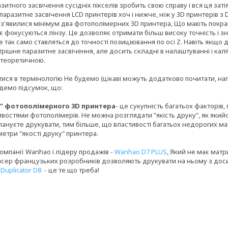
азитного засвічення сусідніх пікселів зробить свою справу і вся ця зат
паразитне засвічення LCD принтерів хоч і нижче, ніж у 3D принтерів з 
 з'явилися мінімум два фотополімерних 3D принтера, Що мають покр
 фокусуються лінзу. Це дозволяє отримати більш високу точність і зн
се так само ставляться до точності позиціювання по осі Z. Навіть як
рішне паразитне засвічення, але досить складні в налаштуванні і калі
 теоретичною.
ся в термінологію Не будемо (цікаві можуть додатково почитати, напр
едемо підсумок, що:
у" фотополімерного 3D принтера
- це сукупність багатьох факторів
востями фотополімерів. Не можна розглядати "якість друку", як якийс
лануєте друкувати, тим більше, що властивості багатьох недорогих мате
метри "якості друку" принтера.
мпанії Wanhao і лідеру продажів -
Wanhao D7 PLUS
, Який не має матр
сер французьких розробників дозволяють друкувати на ньому з доси
Duplicator D8
- це те що треба!