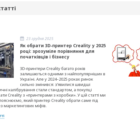
статті
23 грудня 2025
Як обрати 3D‑принтер Creality у 2025
році: зрозуміле порівняння для
початківців і бізнесу
3D‑принтери Creality багато років
залишаються одними з найпопулярніших в
Україні. Але у 2024–2025 роках ринок
сильно змінився: зʼявилися швидші
ичні калібрування стали стандартом, а покупці
ти Creality з «принтерами з коробки». У цій статті ми
ояснюємо, який принтер Creality обрати саме під
ез маркетингових міфів.
тті