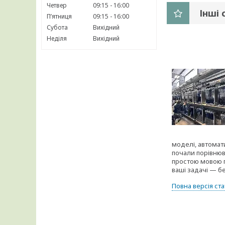
Четвер
09:15
16:00
Інші 
Пʼятниця
09:15
16:00
Субота
Вихідний
Неділя
Вихідний
моделі, автомат
почали порівнюва
простою мовою п
ваші задачі — б
Повна версія ста