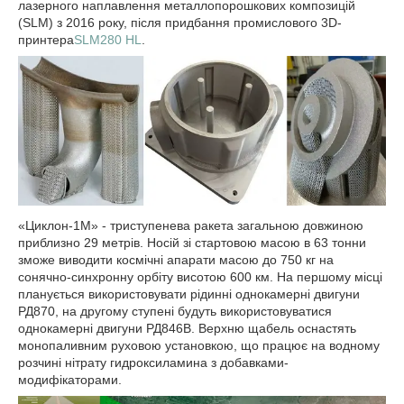
лазерного наплавлення металлопорошкових композицій
(SLM) з 2016 року, після придбання промислового 3D-
принтера
SLM280 HL
.
«Циклон-1М» - триступенева ракета загальною довжиною
приблизно 29 метрів. Носій зі стартовою масою в 63 тонни
зможе виводити космічні апарати масою до 750 кг на
сонячно-синхронну орбіту висотою 600 км. На першому місці
планується використовувати рідинні однокамерні двигуни
РД870, на другому ступені будуть використовуватися
однокамерні двигуни РД846В. Верхню щабель оснастять
монопаливним руховою установкою, що працює на водному
розчині нітрату гидроксиламина з добавками-
модифікаторами.