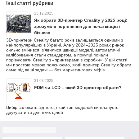
Інші статті рубрики
23.12.2025
Як обрати 3D‑принтер Creality у 2025 році:
зрозуміле порівняння для початківців і
бізнесу
3D‑принтери Creality багато років залишаються одними з
найпопулярніших в Україні. Але у 2024–2025 роках ринок
сильно змінився: зʼявилися швидші моделі, автоматичні
калібрування стали стандартом, а покупці почали
порівнювати Creality з «принтерами з коробки». У цій статті
ми простою мовою пояснюємо, який принтер Creality обрати
саме під ваші задачі — без маркетингових міфів.
31.03.2025
FDM чи LCD – який 3D принтер обрати?
Вибір залежить від того, який тип моделей ви плануєте
друкувати та для яких цілей