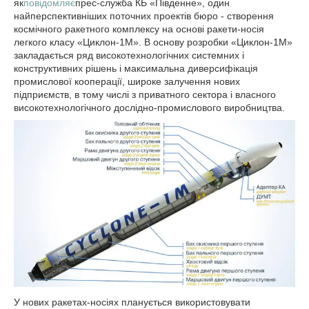
як
повідомляє
прес-служба КБ «Південне», один
найперспективніших поточних проектів бюро - створення
космічного ракетного комплексу на основі ракети-носія
легкого класу «Циклон-1М». В основу розробки «Циклон-1М»
закладається ряд високотехнологічних системних і
конструктивних рішень і максимальна диверсифікація
промислової кооперації, широке залучення нових
підприємств, в тому числі з приватного сектора і власного
високотехнологічного дослідно-промислового виробництва.
У нових ракетах-носіях планується використовувати