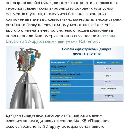
перевірені серійні вузли, системи та агрегати, а також нові
технології, включаючи виробництво основних корпусних
елементів ступенів, в тому числі баків для кріогенних
компонентів палива з композитних матеріалів, використання
розгінного блоку на екологічному монотопліве і двигунів
другого ступеня з електро системою подачі компонентів
палива, аналогічно американо-новозеландським
ракетам
Electron з 3D-друкованими двигунами Rutherford
.
Двигуни планується виготовляти з «максимальним
використанням адитивних технологій». КБ «Південне»
освоює технологію 3D-друку методом селективного