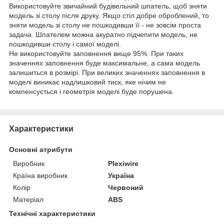
Використовуйте звичайний будівельний шпатель, щоб зняти
модель зі столу після друку. Якщо стіл добре оброблений, то
зняти модель зі столу не пошкодивши її - не зовсім проста
задача. Шпателем можна акуратно підчепити модель, не
пошкодивши столу і самої моделі.
Не використовуйте заповнення вище 95%. При таких
значеннях заповнення буде максимальне, а сама модель
залишиться в розмірі. При великих значеннях заповнення в
моделі виникає надлишковий тиск, яке нічим не
компенсується і геометрія моделі буде порушена.
Характеристики
Основні атрибути
Виробник
Plexiwire
Країна виробник
Україна
Колір
Червоний
Матеріал
ABS
Технічні характеристики