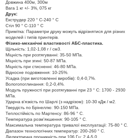
Довжина 400м, 300м
Вага 1 кг +/- 3%, 075 кг
Друк:
Екструдер 220 ° С-240 ° С
Стіл 90 ° С-110 ° С
Примітка: Параметри друку можуть відрізнятися для різних
моделей і типів принтерів.
Фізико-механічні властивості АБС-пластика.
Щільність: 1,02-1,08 г / см3.
Міцність при розтягуванні: 35-50 МПа.
Міцність при згині: 50-87 МПа.
Міцність при стисненні: 46-80 МПа.
Відносне подовження: 10-25%.
Усадка (при виготовленні виробів): 0,4-0,7%.
Вологопоглинання: 0,2-0,4%.
Модуль пружності при розтягуванні при 23 ° С: 1700 - 2930
МПа.
Ударна в'язкість по Шарлі (з надрізом): 10-30 кДж / м2.
Твердість по Брінеллю: 90-150 МПа.
Теплостійкість по Мартенсу: 86-96 ° С.
Температура розм'якшення: 90-105 ° С.
Максимальна температура тривалої експлуатації: 75-80 ° С.
Діапазон технологічних температур: 200-260 ° С.
Діелектрична проникність при 106 Гц: 2,4-5,0.