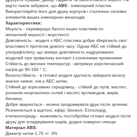
варто також забувати, що
ABS
- інженерний пластик.
Використовуйте його для друку корпусів і статичних силових
елементів ваших інженерних винаходів.
Характеристики:
Міцність - перевершує багато інших пластиків по
механічній міцності і жорсткості;
Довговічність - моделі з АБС пластика добре зберігають свої
властивості протягом довгого часу. Однак АБС не стійкий до
ультрафіолету, що знижує довговічність надрукованих
моделей при тривалому контакті з сонячними променями.
Стійкість до високих температур - витримує короткочасний
нагрів до 90-100 ° С;
Вологостійкість - в готової моделі здатність забирати вологу
значно нижче, ніж у АБС нитки;
Стійкий до агресивних середовищ - стійкий до лугів, мастил,
розчинів неорганічних солей і кислот, вуглеводнів, жирів,
бензину;
Добре зварюється - можна продовжувати друк після зупинки;
Розчиняється в ацетоні, ефірі, бензолі, Етілхлорід,
етиленхлориду - можливість постобробки готової моделі після
друку для згладжування шарів, додачі поверхні глянцю
Матеріал ABS:
Діаметр нитки 1,75 +/- 3%