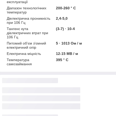
експлуатації
Діапазон технологічних
200-260 ° С
температур
Діелектрична проникність
2,4-5,0
при 106 Гц
Тангенс кута
(3-7) · 10-4
діелектричних втрат при
106 Гц
Питомий об'єм з'ємний
5 · 1013 Ом / м
електричний опір
Електрична міцність
12-15 МВ / м
Температура
395 ° С
самозаймання