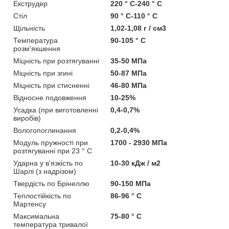
Екструдер
220 ° С-240 ° С
Стіл
90 ° С-110 ° С
Щільність
1,02-1,08 г / см3
Температура
90-105 ° С
розм'якшення
Міцність при розтягуванні
35-50 МПа
Міцність при згині
50-87 МПа
Міцність при стисненні
46-80 МПа
Відносне подовження
10-25%
Усадка (при виготовленні
0,4-0,7%
виробів)
Вологопоглинання
0,2-0,4%
Модуль пружності при
1700 - 2930 МПа
розтягуванні при 23 ° С
Ударна у в'язкість по
10-30 кДж / м2
Шарлі (з надрізом)
Твердість по Брінеллю
90-150 МПа
Теплостійкість по
86-96 ° С
Мартенсу
Максимальна
75-80 ° С
температура тривалої