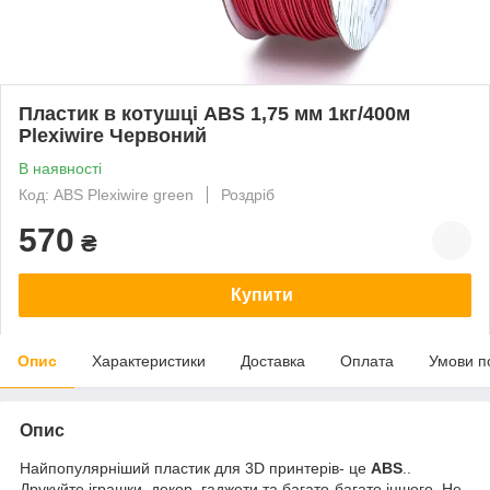
Пластик в котушці ABS 1,75 мм 1кг/400м
Plexiwire Червоний
В наявності
Код: ABS Plexiwire green
Роздріб
570
₴
Купити
Опис
Характеристики
Доставка
Оплата
Умови п
Опис
Найпопулярніший пластик для 3D принтерів- це
ABS
..
Друкуйте іграшки, декор, гаджети та багато-багато іншого. Не