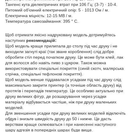
Тангенс кута діелектричних втрат при 106 Гц: (3-7) · 10-4.
Питомий об'ємний електричний опір: 5 · 1013 Ом / м.
Електрична міцність: 12-15 МВ / м.
Температура самозаймання: 395 ° С.
Щоб отримати якісно надруковану модель дотримуйтесь
наступних
рекомендацій:
Щоб модель краще прилипала до столу під час друку і не
виходили загнуті краї (так зване короблення) слід добре
обробити стіл перед початком друку. Це може бути клей, лак
для волосся або навіть пиво з цукром. Також можна
використовувати спеціальні покриття (синій скотч, малярська
стрічка, спеціальні тефлонові покриття).
Щоб модель менше піддавалася усадкам під час друку слід
максимально закрити принтер (а точніше область друку) від
протягів і перепадів температур. Це особливо актуально при
друку великих фігур, де розшарування через усадки
матеріалу відбувається частіше, ніж при друку маленьких
моделей.
Для зменшення усадки при друку великих моделей відключіть
обдув і знизьте швидкість друку до 50 і нижче. Це дасть
верствам краще склеюваться і при нанесенні наступного
шару адгезія в попередніх шарах буде вище.