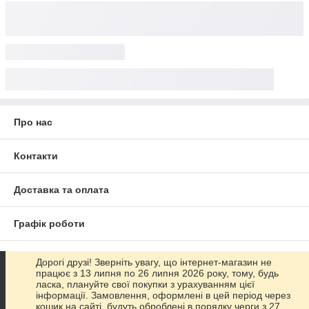
Про нас
Контакти
Доставка та оплата
Графік роботи
Повна версія сайту
Дорогі друзі! Зверніть увагу, що інтернет-магазин не
працює з 13 липня по 26 липня 2026 року, тому, будь
ласка, плануйте свої покупки з урахуванням цієї
Сайт створено на маркетплейсі
Prom.ua
інформації. Замовлення, оформлені в цей період через
кошик на сайті, будуть оброблені в порядку черги з 27