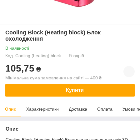
Cooling Block (Heating block) Блок
охолодження
В наявності
Код: Cooling (heating) block
Роздріб
105,75
₴
Мінімальна сума замовлення на сайті — 400 ₴
Купити
Опис
Характеристики
Доставка
Оплата
Умови п
Опис
Cooling Block (Heating block) Блок охолодження для усіх 3D-