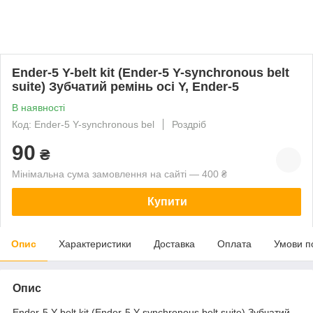
Ender-5 Y-belt kit (Ender-5 Y-synchronous belt
suite) Зубчатий ремінь осі Y, Ender-5
В наявності
Код: Ender-5 Y-synchronous bel
Роздріб
90
₴
Мінімальна сума замовлення на сайті — 400 ₴
Купити
Опис
Характеристики
Доставка
Оплата
Умови п
Опис
Ender-5 Y-belt kit (Ender-5 Y-synchronous belt suite) Зубчатий