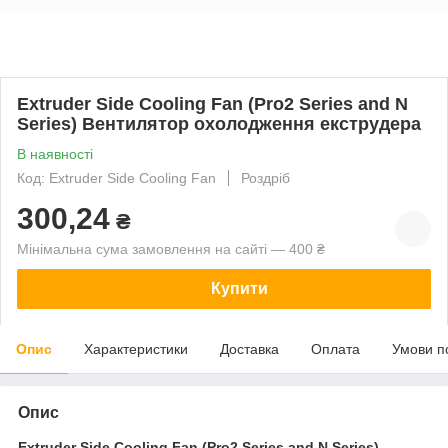
Extruder Side Cooling Fan (Pro2 Series and N
Series) Вентилятор охолодження екструдера
В наявності
Код: Extruder Side Cooling Fan
Роздріб
300,24
₴
Мінімальна сума замовлення на сайті — 400 ₴
Купити
Опис
Характеристики
Доставка
Оплата
Умови п
Опис
Extruder Side Cooling Fan (Pro2 Series and N Series)