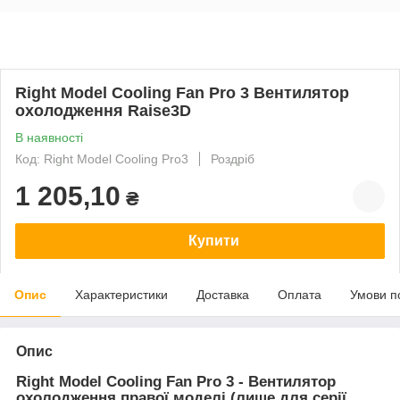
Right Model Cooling Fan Pro 3 Вентилятор
охолодження Raise3D
В наявності
Код: Right Model Cooling Pro3
Роздріб
1 205,10
₴
Купити
Опис
Характеристики
Доставка
Оплата
Умови п
Опис
Right Model Cooling Fan Pro 3 - Вентилятор
охолодження правої моделі (лише для серії