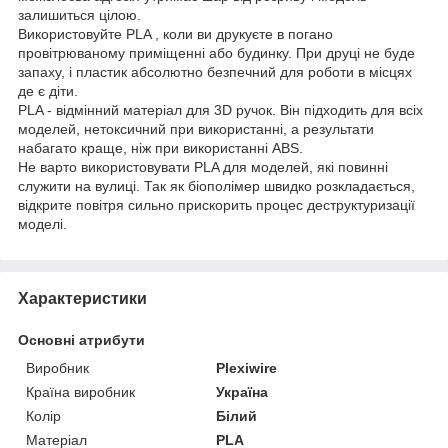
залишиться цілою.
Використовуйте PLA , коли ви друкуєте в погано
провітрюваному приміщенні або будинку. При друці не буде
запаху, і пластик абсолютно безпечний для роботи в місцях
де є діти.
PLA - відмінний матеріал для 3D ручок. Він підходить для всіх
моделей, нетоксичний при використанні, а результати
набагато краще, ніж при використанні ABS.
Не варто використовувати PLA для моделей, які повинні
служити на вулиці. Так як біополімер швидко розкладається,
відкрите повітря сильно прискорить процес деструктуризації
моделі.
Характеристики
Основні атрибути
Виробник
Plexiwire
Країна виробник
Україна
Колір
Білий
Матеріал
PLA