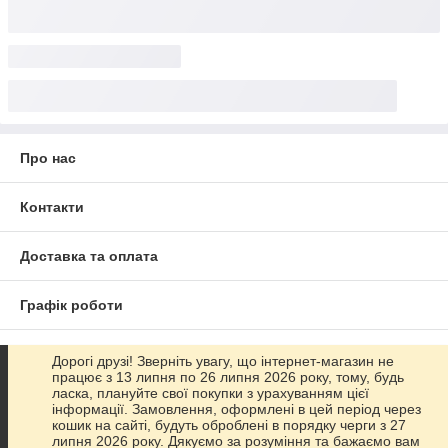
Про нас
Контакти
Доставка та оплата
Графік роботи
Повна версія сайту
Дорогі друзі! Зверніть увагу, що інтернет-магазин не
працює з 13 липня по 26 липня 2026 року, тому, будь
ласка, плануйте свої покупки з урахуванням цієї
Сайт створено на маркетплейсі
Prom.ua
інформації. Замовлення, оформлені в цей період через
кошик на сайті, будуть оброблені в порядку черги з 27
липня 2026 року. Дякуємо за розуміння та бажаємо вам