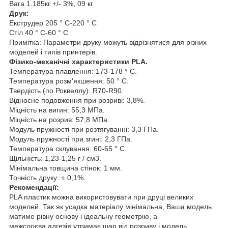
Вага 1.185кг +/- 3%, 09 кг
Друк:
Екструдер 205 ° С-220 ° С
Стіл 40 ° С-60 ° С
Примітка: Параметри друку можуть відрізнятися для різних
моделей і типів принтерів.
Фізико-механічні характеристики PLA.
Температура плавлення: 173-178 ° C.
Температура розм'якшення: 50 ° C.
Твердість (по Роквеллу): R70-R90.
Відносне подовження при розриві: 3,8%.
Міцність на вигин: 55,3 МПа.
Міцність на розрив: 57,8 МПа.
Модуль пружності при розтягуванні: 3,3 ГПа.
Модуль пружності при згині: 2,3 ГПа.
Температура склування: 60-65 ° C.
Щільність: 1,23-1,25 г / см3.
Мінімальна товщина стінок: 1 мм.
Точність друку: ± 0,1%.
Рекомендації:
PLA пластик можна використовувати при друці великих
моделей. Так як усадка матеріалу мінімальна, Ваша модель
матиме рівну основу і ідеальну геометрію, а
межслоєва адгезія утримає шар від розриву і модель