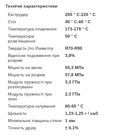
Технічні характеристики
Екструдер
205 ° С-220 ° С
Стіл
40 ° С-60 ° С
Температура плавлення
173-178 ° C
Температура
50 ° C
розм'якшення
Твердість (по Роквеллу
R70-R90
Відносне подовження при
3,8%
розриві
Міцність на вигин
55,3 МПа
Міцність на розрив
57,8 МПа
Модуль пружності при
3,3 ГПа
розтягуванні
Модуль пружності при
2,3 ГПа
згині
Температура склування
60-65 ° C
Щільність
1,23-1,25 г / см3
Мінімальна товщина стінок
1 мм.
Точність друку
± 0,1%