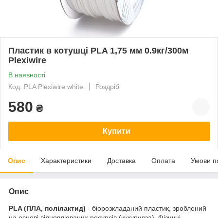
Пластик в котушці PLA 1,75 мм 0.9кг/300м
Plexiwire
В наявності
Код: PLA Plexiwire white
Роздріб
580
₴
Купити
Опис
Характеристики
Доставка
Оплата
Умови п
Опис
PLA (ПЛА, полілактид)
- біорозкладаний пластик, зроблений
на основі відновлюваних ресурсів (кукурудза). Фізичні