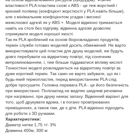
властивості PLA пластика схожі з ABS - це теж жорсткий і
крихкий полімер (коефіцієнт жорсткості у PLA навіть більше),
але з мінімальним коефіцієнтом усадки і високої
межслоєвої адгезії як у ABS +. Моделі відмінно тримаються
навіть на столі без підігріву, відмінна адгезія дозволяє
отримувати моделі хорошої якості.
Так як PLA зроблений на основі біорозкладаних продуктів,
термін служби готових моделей досить обмежений. Не варто
використовувати цей пластик для друку моделей, які будуть
довго перебувати на відкритому повітрі, під сонячним
випромінюванням, і, тим більше піддаватися впливу кислот.
Тонкостінні моделі розкладаються на відкритому повітрі за
дуже короткий термін. Так само не варто забувати, що як і
будь-який термопластик, перед використанням PLA слід
добре просушити. Головна перевага PLA - це його безпечність
при використанні. Полілактид не виділяє шкідливі речовини
при нагріванні, при друку немає запаху. Відмінний варіант для
того, щоб друкувати вдома, і в погано провітрюваних
приміщеннях, а також там, де є діти. PLA відмінно підходить
для роботи з 3D ручками.
Характеристики:
Діаметр нитки 1,75 +/- 3%
Довжина 400м, 300 м