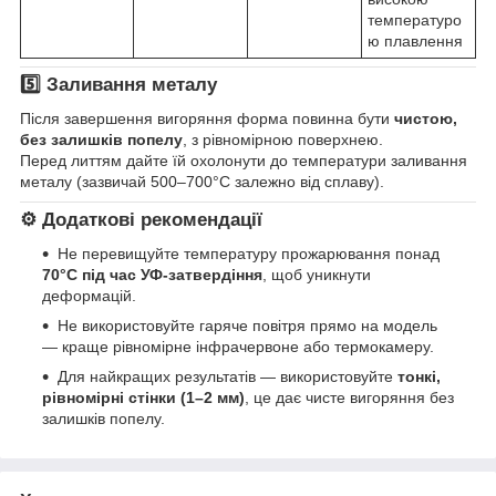
температуро
ю плавлення
5️⃣ Заливання металу
Після завершення вигоряння форма повинна бути
чистою,
без залишків попелу
, з рівномірною поверхнею.
Перед литтям дайте їй охолонути до температури заливання
металу (зазвичай 500–700°C залежно від сплаву).
⚙️ Додаткові рекомендації
Не перевищуйте температуру прожарювання понад
70°C під час УФ-затвердіння
, щоб уникнути
деформацій.
Не використовуйте гаряче повітря прямо на модель
— краще рівномірне інфрачервоне або термокамеру.
Для найкращих результатів — використовуйте
тонкі,
рівномірні стінки (1–2 мм)
, це дає чисте вигоряння без
залишків попелу.