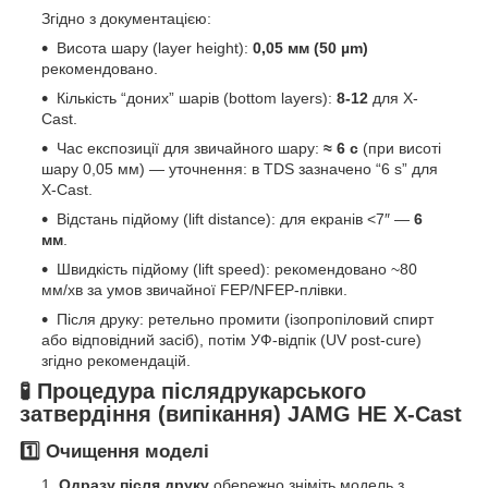
Згідно з документацією:
Висота шару (layer height):
0,05 мм (50 µm)
рекомендовано.
Кількість “доних” шарів (bottom layers):
8-12
для X-
Cast.
Час експозиції для звичайного шару:
≈ 6 с
(при висоті
шару 0,05 мм) — уточнення: в TDS зазначено “6 s” для
X-Cast.
Відстань підйому (lift distance): для екранів <7″ —
6
мм
.
Швидкість підйому (lift speed): рекомендовано ~80
мм/хв за умов звичайної FEP/NFEP-плівки.
Після друку: ретельно промити (ізопропіловий спирт
або відповідний засіб), потім УФ-відпік (UV post-cure)
згідно рекомендацій.
🧪
Процедура післядрукарського
затвердіння (випікання) JAMG HE X-Cast
1️⃣ Очищення моделі
Одразу після друку
обережно зніміть модель з