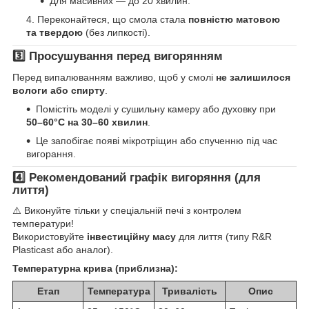
Для масивних — до 20 хвилин.
Переконайтеся, що смола стала
повністю матовою
та твердою
(без липкості).
3️⃣ Просушування перед вигорянням
Перед випалюванням важливо, щоб у смолі
не залишилося
вологи або спирту
.
Помістіть моделі у сушильну камеру або духовку при
50–60°C на 30–60 хвилин
.
Це запобігає появі мікротріщин або спученню під час
вигорання.
4️⃣ Рекомендований графік вигоряння (для
лиття)
⚠️ Виконуйте тільки у спеціальній печі з контролем
температури!
Використовуйте
інвестиційну масу
для лиття (типу R&R
Plasticast або аналог).
Температурна крива (приблизна):
Етап
Температура
Тривалість
Опис