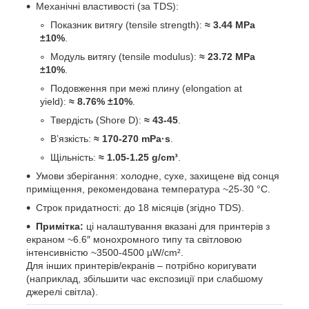
Механічні властивості (за TDS):
Показник витягу (tensile strength):
≈ 3.44 MPa
±10%
.
Модуль витягу (tensile modulus):
≈ 23.72 MPa
±10%
.
Подовження при межі плину (elongation at
yield):
≈ 8.76% ±10%
.
Твердість (Shore D):
≈ 43-45
.
В’язкість:
≈ 170-270 mPa·s
.
Щільність:
≈ 1.05-1.25 g/cm³
.
Умови зберігання: холодне, сухе, захищене від сонця
приміщення, рекомендована температура ~25-30 °C.
Строк придатності: до 18 місяців (згідно TDS).
Примітка:
ці налаштування вказані для принтерів з
екраном ~6.6″ монохромного типу та світловою
інтенсивністю ~3500-4500 µW/cm².
Для інших принтерів/екранів – потрібно коригувати
(наприклад, збільшити час експозиції при слабшому
джерелі світла).