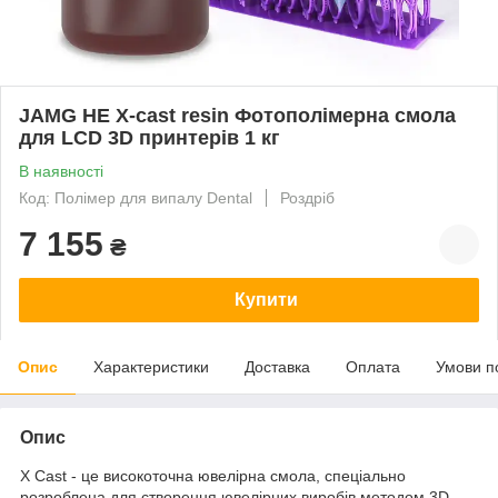
JAMG HE X-cast resin Фотополімерна смола
для LCD 3D принтерів 1 кг
В наявності
Код: Полімер для випалу Dental
Роздріб
7 155
₴
Купити
Опис
Характеристики
Доставка
Оплата
Умови п
Опис
X Cast - це високоточна ювелірна смола, спеціально
розроблена для створення ювелірних виробів методом 3D-