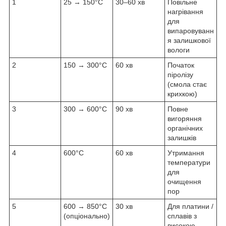
1
25 → 150°C
30–60 хв
Повільне
нагрівання
для
випаровуванн
я залишкової
вологи
2
150 → 300°C
60 хв
Початок
піролізу
(смола стає
крихкою)
3
300 → 600°C
90 хв
Повне
вигоряння
органічних
залишків
4
600°C
60 хв
Утримання
температури
для
очищення
пор
5
600 → 850°C
30 хв
Для платини /
(опціонально)
сплавів з
високою