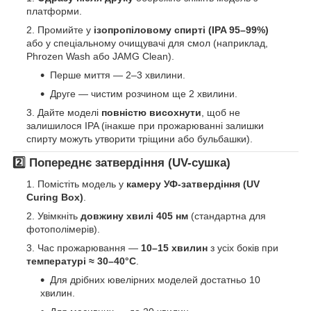
платформи.
Промийте у
ізопропіловому спирті (IPA 95–99%)
або у спеціальному очищувачі для смол (наприклад,
Phrozen Wash або JAMG Clean).
Перше миття — 2–3 хвилини.
Друге — чистим розчином ще 2 хвилини.
Дайте моделі
повністю висохнути
, щоб не
залишилося IPA (інакше при прожарюванні залишки
спирту можуть утворити тріщини або бульбашки).
2️⃣ Попереднє затвердіння (UV-сушка)
Помістіть модель у
камеру УФ-затвердіння (UV
Curing Box)
.
Увімкніть
довжину хвилі 405 нм
(стандартна для
фотополімерів).
Час прожарювання —
10–15 хвилин
з усіх боків при
температурі ≈ 30–40°C
.
Для дрібних ювелірних моделей достатньо 10
хвилин.