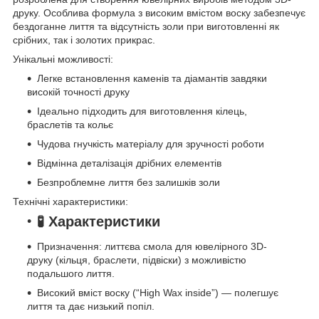
друку. Особлива формула з високим вмістом воску забезпечує
бездоганне лиття та відсутність золи при виготовленні як
срібних, так і золотих прикрас.
Унікальні можливості:
Легке встановлення каменів та діамантів завдяки
високій точності друку
Ідеально підходить для виготовлення кілець,
браслетів та кольє
Чудова гнучкість матеріалу для зручності роботи
Відмінна деталізація дрібних елементів
Безпроблемне лиття без залишків золи
Технічні характеристики:
🧪 Характеристики
Призначення: литтєва смола для ювелірного 3D-
друку (кільця, браслети, підвіски) з можливістю
подальшого лиття.
Високий вміст воску (“High Wax inside”) — полегшує
лиття та дає низький попіл.