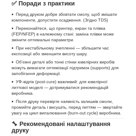
✅ Поради з практики
Перед друком добре збовтати смолу, щоб змішати
компоненти, допустити осадження. (Згідно TDS)
Переконайтеся, що принтер, екран та плівка
(FEP/NFEP) в належному стані: заміна плівки може
змінити оптимальні параметри.
При нестабільному зчепленні — збільшити час
експозиції або зменшити висоту шару.
Об’ємні деталі або тонкі стінки ювелірних виробів
можуть вимагати оптимізації підтримок (supports) для
запобігання деформації.
УФ-відпік (post-cure) важливий: для ювелірної
литтєвої моделі — дотримуватися рекомендацій
виробника.
Після друку перевірте наявність залишків смоли,
промийте деталь і висушіть, перед литтям — звертайте
увагу на цикл випалювання (burn-out cycle) виробника.
🔧 Рекомендовані налаштування
друку