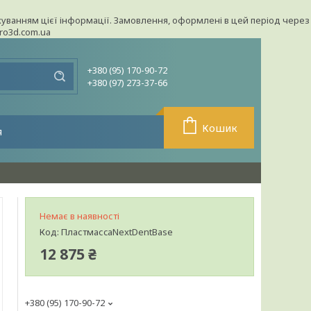
урахуванням цієї інформації. Замовлення, оформлені в цей період через
pro3d.com.ua
+380 (95) 170-90-72
+380 (97) 273-37-66
Кошик
я
Немає в наявності
Код:
ПластмасcаNextDentBase
12 875 ₴
+380 (95) 170-90-72