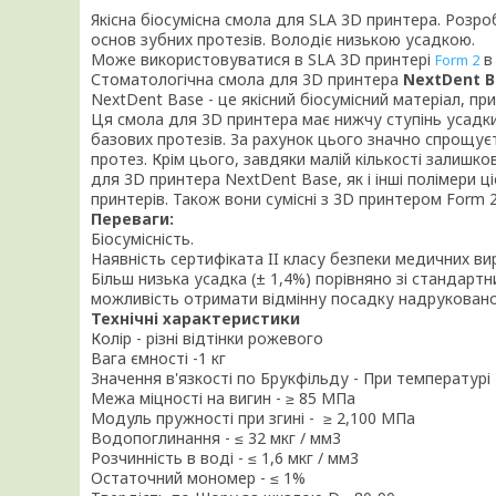
Якісна біосумісна смола для SLA 3D принтера. Роз
основ зубних протезів. Володіє низькою усадкою.
Може використовуватися в SLA 3D принтері
в
Form 2
Стоматологічна смола для 3D принтера
NextDent B
NextDent Base - це якісний біосумісний матеріал, п
Ця смола для 3D принтера має нижчу ступінь усадки
базових протезів. За рахунок цього значно спрощуєт
протез. Крім цього, завдяки малій кількості залиш
для 3D принтера NextDent Base, як і інші полімери ц
принтерів. Також вони сумісні з 3D принтером Form 2
Переваги:
Біосумісність.
Наявність сертифіката II класу безпеки медичних ви
Більш низька усадка (± 1,4%) порівняно зі стандарт
можливість отримати відмінну посадку надруковано
Технічні характеристики
Колір - різні відтінки рожевого
Вага ємності -1 кг
Значення в'язкості по Брукфільду - При температурі
Межа міцності на вигин - ≥ 85 МПа
Модуль пружності при згині - ≥ 2,100 МПа
Водопоглинання - ≤ 32 мкг / мм3
Розчинність в воді - ≤ 1,6 мкг / мм3
Остаточний мономер - ≤ 1%