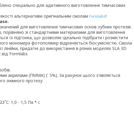
роблено спеціально для адитивного виготовлення тимчасових
 якості альтернативи оригінальним смолам
!
Formlabs
ase.
ризначений для виготовлення тимчасових основ зубних протезів.
, порівняно зі стандартними матеріалами для виготовлення
ься їх підгонка, що дозволяє ідеально підібрати і розмістити
кового мономера фотополімер відрізняється
біосумісністю
. Смола
ієї лінійки, придатні до використання в різних моделях SLA 3D
 від Formlabs.
робів.
ними акрилами (ПММА) (˃ 5%). За рахунок цього з'являється
го знімного протезу.
 23˚С:
1,0 - 1,5 Па * с