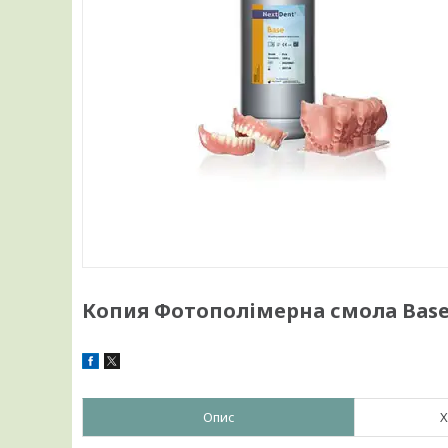
Копия Фотополімерна смола Base 
Опис
Х