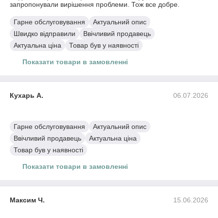
запропонували вирішення проблеми. Тож все добре.
Гарне обслуговування
Актуальний опис
Швидко відправили
Ввічливий продавець
Актуальна ціна
Товар був у наявності
Показати товари в замовленні
Пластик в котушці CR-PETG Creality 1,75 мм синій (Blue)
Пластик в котушці для 3D друку PETG (Copet) Jamg He 1,75
мм 1 кг срібний
Кухарь А.
06.07.2026
Гарне обслуговування
Актуальний опис
Ввічливий продавець
Актуальна ціна
Товар був у наявності
Показати товари в замовленні
Пластик в котушці для 3D друку PETG (Copet) Jamg He 1,75
мм 1 кг прозорий
Максим Ч.
15.06.2026