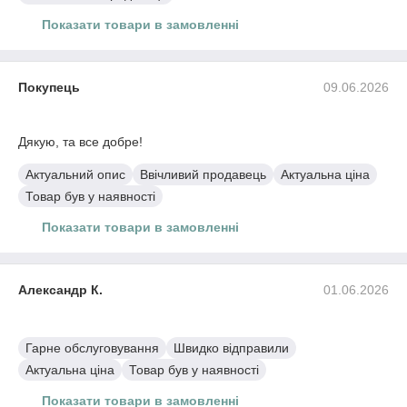
Показати товари в замовленні
JAMG HE Water Washable Resin водозмивна фотополімерна
смола для 3D принтерів
Покупець
09.06.2026
Дякую, та все добре!
Актуальний опис
Ввічливий продавець
Актуальна ціна
Товар був у наявності
Показати товари в замовленні
Пластик в котушці для 3D друку PETG (Copet) Jamg He 1,75
мм 1 кг сірий (Grey)
Пластик в котушці для 3D друку PETG (Copet) Jamg He 1,75
мм 1 кг прозорий
Александр К.
01.06.2026
Пластик в котушці для 3D друку ABS Jamg He 1,75 мм 1 кг
сірий (Grey)
Гарне обслуговування
Швидко відправили
Актуальна ціна
Товар був у наявності
Показати товари в замовленні
Creality Space Pi Filament Dryer Сушка для філаменту