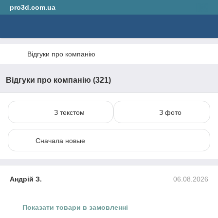
pro3d.com.ua
Відгуки про компанію
Відгуки про компанію (321)
З текстом
З фото
Сначала новые
Андрій З.
06.08.2026
Показати товари в замовленні
Пластик в котушці для 3D друку PETG (Copet) Jamg He 1,75
мм 1 кг жовтий (Yellow)